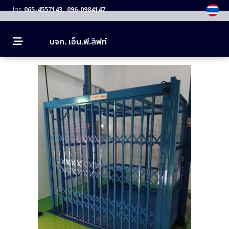
โทร
065-4557143
096-0984147
MENU
บจก. เอ็น.พี.ลิฟท์