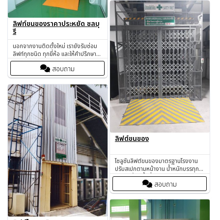
ลิฟท์ขนของราคาประหยัด ชลบุ
รี
นอกจากงานติดตั้งใหม่ เรายังรับซ่อม
ลิฟท์ทุกชนิด ทุกยี่ห้อ และให้คำปรึกษา
การดูแลเชิงป้องกัน (Preventive
สอบถาม
Maintenance) เพื่อให้ลิฟท์ทำงานได้
เต็มประสิทธิภาพอย่างต่อเนื่อง
ลิฟต์ขนของ
โซลูชันลิฟต์ขนของมาตรฐานโรงงาน
ปรับสเปกตามหน้างาน น้ำหนักบรรทุก–
จำนวนชั้น–พื้นที่ พร้อมทีมงานมืออาชีพ
สอบถาม