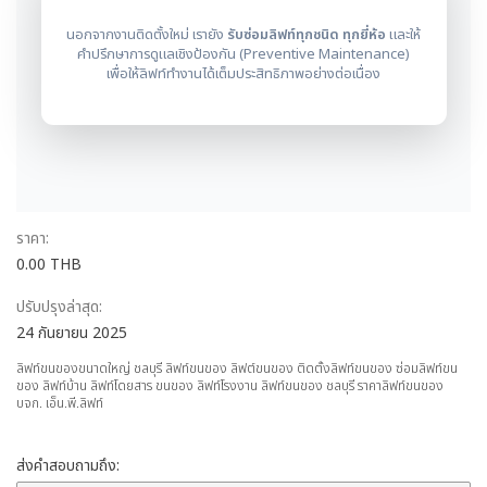
นอกจากงานติดตั้งใหม่ เรายัง
รับซ่อมลิฟท์ทุกชนิด ทุกยี่ห้อ
และให้
คำปรึกษาการดูแลเชิงป้องกัน (Preventive Maintenance)
เพื่อให้ลิฟท์ทำงานได้เต็มประสิทธิภาพอย่างต่อเนื่อง
ราคา:
0.00 THB
ปรับปรุงล่าสุด:
24 กันยายน 2025
ลิฟท์ขนของขนาดใหญ่ ชลบุรี ลิฟท์ขนของ ลิฟต์ขนของ ติดตั้งลิฟท์ขนของ ซ่อมลิฟท์ขน
ของ ลิฟท์บ้าน ลิฟท์โดยสาร ขนของ ลิฟท์โรงงาน ลิฟท์ขนของ ชลบุรี ราคาลิฟท์ขนของ
บจก. เอ็น.พี.ลิฟท์
ส่งคำสอบถามถึง: