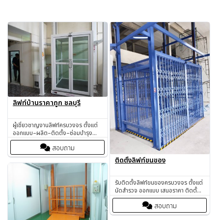
ลิฟท์บ้านราคาถูก ชลบุรี
ผู้เชี่ยวชาญงานลิฟท์ครบวงจร ตั้งแต่
ออกแบบ–ผลิต–ติดตั้ง–ซ่อมบำรุง
ครอบคลุม ลิฟท์ขนของ, ลิฟท์บ้าน,
สอบถาม
ลิฟท์โดยสาร ดูแลงานทั้งโรงงาน โกดัง
อาคารสำนักงาน และที่อยู่อาศัย
ติดตั้งลิฟท์ขนของ
รับติดตั้งลิฟท์ขนของครบวงจร ตั้งแต่
นัดสำรวจ ออกแบบ เสนอราคา ติดตั้ง
ทดสอบ ส่งมอบงานตามมาตรฐาน
สอบถาม
ความปลอดภัย