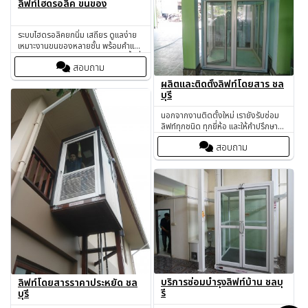
ลิฟท์ไฮดรอลิค ขนของ
ระบบไฮดรอลิคยกนิ่ม เสถียร ดูแลง่าย
เหมาะงานขนของหลายชั้น พร้อมคำแนะ
นำเลือกไฮดรอลิค vs สลิงให้เหมาะพื้นที่
สอบถาม
ผลิตและติดตั้งลิฟท์โดยสาร ชล
บุรี
นอกจากงานติดตั้งใหม่ เรายังรับซ่อม
ลิฟท์ทุกชนิด ทุกยี่ห้อ และให้คำปรึกษา
การดูแลเชิงป้องกัน (Preventive
สอบถาม
Maintenance) เพื่อให้ลิฟท์ทำงานได้
เต็มประสิทธิภาพอย่างต่อเนื่อง
บริการซ่อมบำรุงลิฟท์บ้าน ชลบุ
ลิฟท์โดยสารราคาประหยัด ชล
รี
บุรี